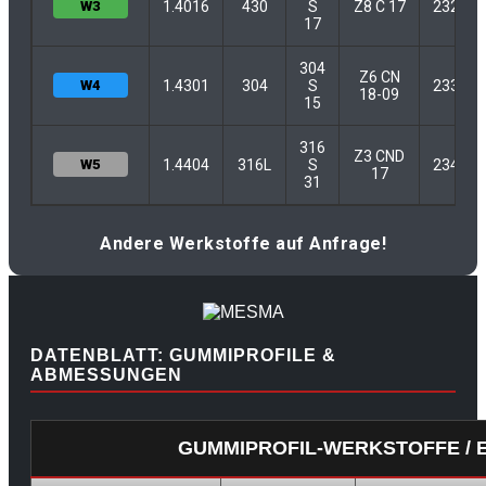
W3
1.4016
430
S
Z8 C 17
2320
17
304
Z6 CN
W4
1.4301
304
S
2332
18-09
15
316
Z3 CND
W5
1.4404
316L
S
2347
17
31
Andere Werkstoffe auf Anfrage!
DATENBLATT: GUMMIPROFILE &
ABMESSUNGEN
GUMMIPROFIL-WERKSTOFFE / 