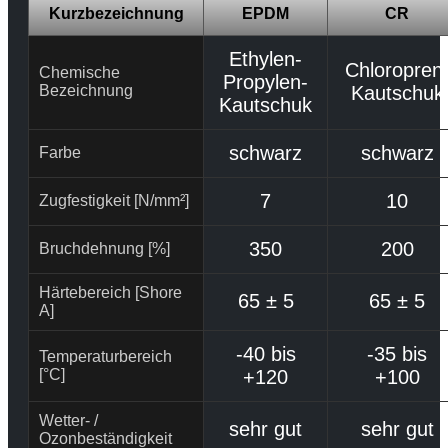
Kurzbezeichnung
EPDM
CR
Ethylen-
Chloropren
Chemische
Propylen-
Bezeichnung
Kautschuk
Kautschuk
schwarz
schwarz
Farbe
7
10
Zugfestigkeit [N/mm²]
350
200
Bruchdehnung [%]
Härtebereich [Shore
65 ± 5
65 ± 5
A]
-40 bis
-35 bis
Temperaturbereich
[°C]
+120
+100
Wetter- /
sehr gut
sehr gut
Ozonbeständigkeit