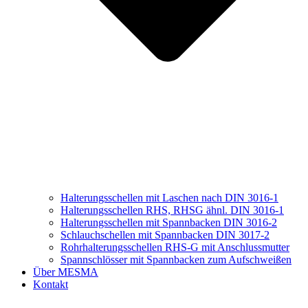
Halterungsschellen mit Laschen nach DIN 3016-1
Halterungsschellen RHS, RHSG ähnl. DIN 3016-1
Halterungsschellen mit Spannbacken DIN 3016-2
Schlauchschellen mit Spannbacken DIN 3017-2
Rohrhalterungsschellen RHS-G mit Anschlussmutter
Spannschlösser mit Spannbacken zum Aufschweißen
Über MESMA
Kontakt