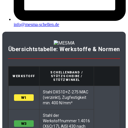
info@mesma-schellen.de
Übersichtstabelle: Werkstoffe & Normen
SCHELLENBAND /
WERKSTOFF
STÜTZSCHEIBE /
STÜTZWINKEL
Stahl DX51D+Z-275 MAC
(verzinkt), Zugfestigkeit
W1
min. 400 N/mm²
Stahl der
Werkstoffnummer 1.4016
W3
(X6Cr17), AISI 430 nach