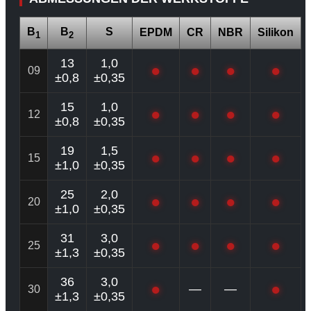
B
B
S
EPDM
CR
NBR
Silikon
1
2
13
1,0
●
●
●
●
09
±0,8
±0,35
15
1,0
●
●
●
●
12
±0,8
±0,35
19
1,5
●
●
●
●
15
±1,0
±0,35
25
2,0
●
●
●
●
20
±1,0
±0,35
31
3,0
●
●
●
●
25
±1,3
±0,35
36
3,0
●
●
—
—
30
±1,3
±0,35