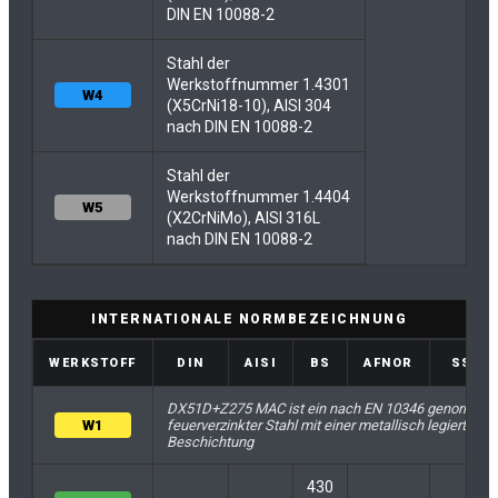
DIN EN 10088-2
Stahl der
Werkstoffnummer 1.4301
W4
(X5CrNi18-10), AISI 304
nach DIN EN 10088-2
Stahl der
Werkstoffnummer 1.4404
W5
(X2CrNiMo), AISI 316L
nach DIN EN 10088-2
INTERNATIONALE NORMBEZEICHNUNG
WERKSTOFF
DIN
AISI
BS
AFNOR
SS
DX51D+Z275 MAC ist ein nach EN 10346 genormter,
W1
feuerverzinkter Stahl mit einer metallisch legierten
Beschichtung
430